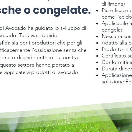
di limone)
sche o congelate.
Più efficace 
come l‘acido
Applicabile a
i Avocado ha guidato lo sviluppo di
congelati
vocado. Tuttavia il rapido
Nessuna sost
ida sia per i produttori che per gli
Adatto alla 
Prodotto in
fficacemente l‘ossidazione senza che
Certificato sa
one o di acido critrico. La nostra
Conformità 
n questo settore hanno portato a
Durata di con
e applicate a prodotti di avocado
Applicazione
soluzione Fo