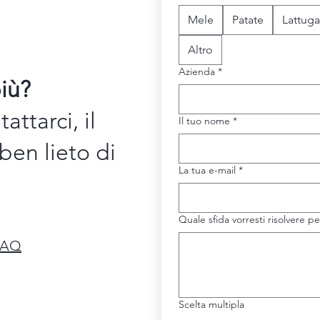
Mele
Patate
Lattuga
Altro
Azienda
*
iù?
attarci, il
Il tuo nome
*
ben lieto di
La tua e-mail
*
Quale sfida vorresti risolvere p
FAQ
Scelta multipla