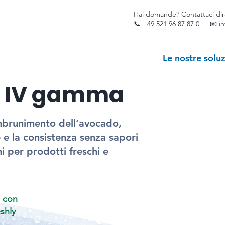
Hai domande? Contattaci di
📞
+49 521 96 87 87 0
📧 i
Le nostre soluz
i IV gamma
mbrunimento dell’avocado,
 e la consistenza senza sapori
i per prodotti freschi e
o con
shly