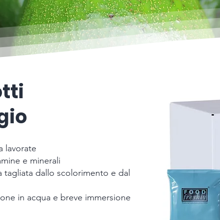
tti
gio
a lavorate
amine e minerali
a tagliata dallo scolorimento e dal
ione in acqua e breve immersione