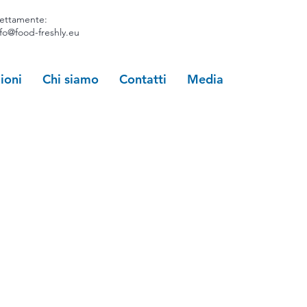
rettamente:
nfo@food-freshly.eu
ioni
Chi siamo
Contatti
Media