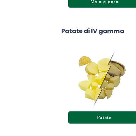
Mele e pere
Patate di IV gamma
Patate