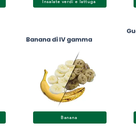
Insalate verdi e lattuga
Gu
Banana di IV gamma
Banana