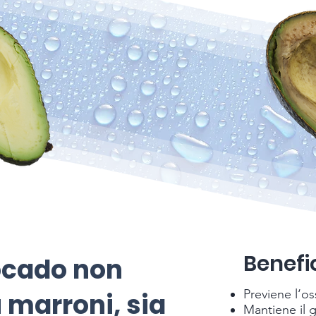
Benefic
vocado non
Previene l‘o
 marroni, sia
Mantiene il 