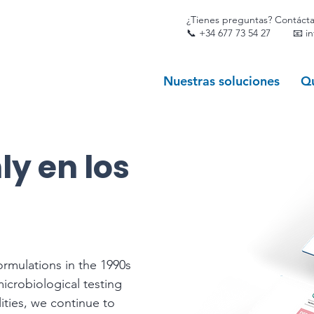
¿Tienes preguntas? Contáct
📞
+34 677 73 54 27
📧 i
Nuestras soluciones
Q
ly en los
ormulations in the 1990s
icrobiological testing
ities, we continue to