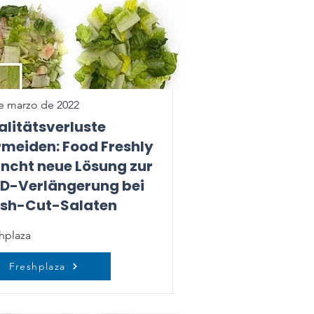
e marzo de 2022
litätsverluste
rmeiden: Food Freshly
uncht neue Lösung zur
D-Verlängerung bei
esh-Cut-Salaten
hplaza
Freshplaza