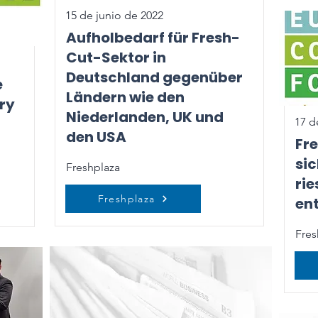
15 de junio de 2022
Aufholbedarf für Fresh-
Cut-Sektor in
Deutschland gegenüber
e
Ländern wie den
ry
Niederlanden, UK und
17 d
den USA
Fr
sic
Freshplaza
rie
Freshplaza
en
Fres