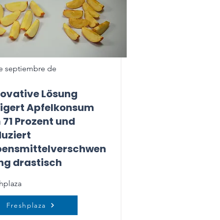
e septiembre de
novative Lösung
eigert Apfelkonsum
 71 Prozent und
uziert
bensmittelverschwen
ng drastisch
hplaza
Freshplaza