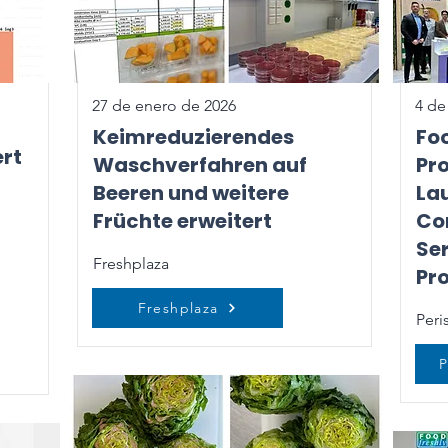
27 de enero de 2026
4 de
Keimreduzierendes
Fo
ert
Waschverfahren auf
Pr
Beeren und weitere
La
Früchte erweitert
Co
Ser
Freshplaza
Pr
Freshplaza
Peri
P