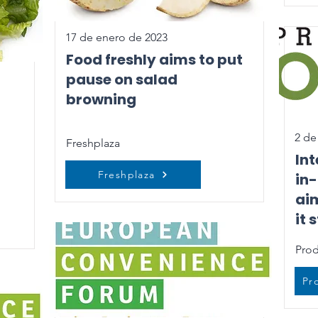
17 de enero de 2023
Food freshly aims to put
pause on salad
browning
2 de
Freshplaza
Int
Freshplaza
in-
aim
it 
Prod
Pr