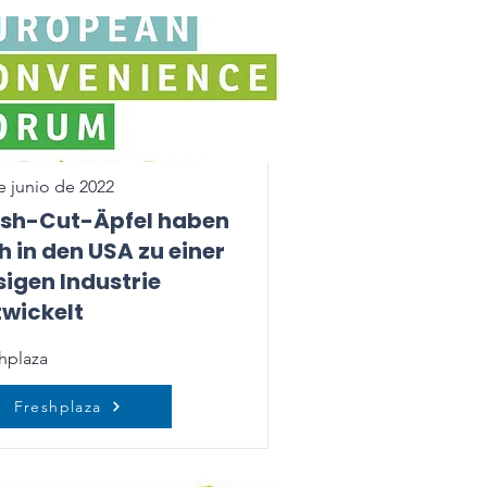
e junio de 2022
esh-Cut-Äpfel haben
h in den USA zu einer
sigen Industrie
twickelt
hplaza
Freshplaza