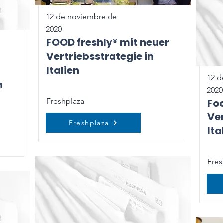
12 de noviembre de
2020
FOOD freshly® mit neuer
Vertriebsstrategie in
Italien
12 d
n
2020
Freshplaza
Foo
Ver
Freshplaza
Ita
Fres