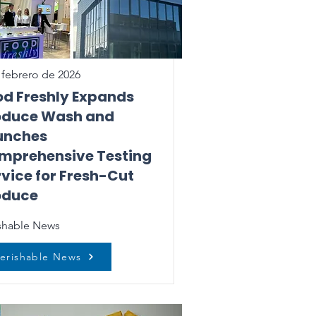
 febrero de 2026
od Freshly Expands
oduce Wash and
unches
mprehensive Testing
vice for Fresh-Cut
oduce
shable News
erishable News