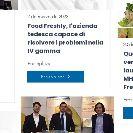
2 de marzo de 2022
Food Freshly, l'azienda
tedesca capace di
risolvere i problemi nella
20 d
IV gamma
Qua
ve
Freshplaza
la
Freshplaza
MH
Fr
Fres