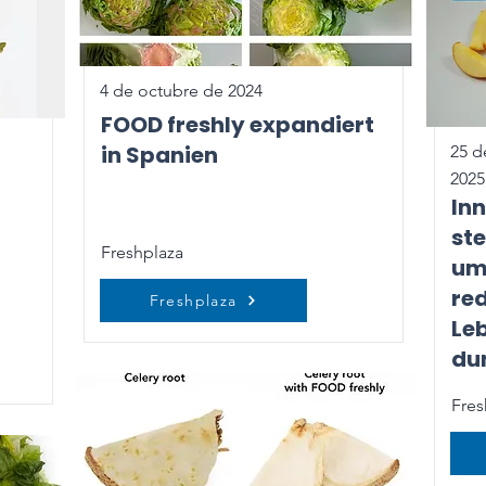
4 de octubre de 2024
FOOD freshly expandiert
in Spanien
25 d
2025
In
st
Freshplaza
um
red
Freshplaza
Le
du
Fres